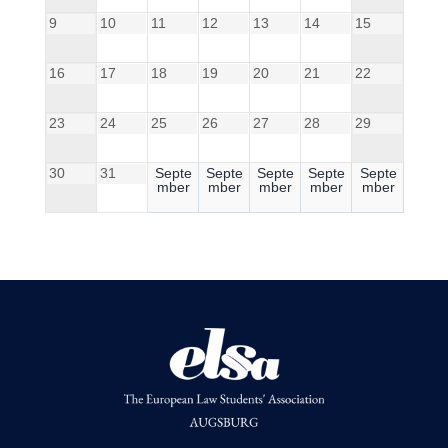
9
10
11
12
13
14
15
16
17
18
19
20
21
22
23
24
25
26
27
28
29
30
31
Septe
Septe
Septe
Septe
Septe
mber
mber
mber
mber
mber